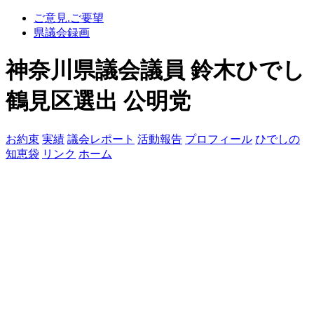
ご意見.ご要望
県議会録画
神奈川県議会議員 鈴木ひでし
鶴見区選出 公明党
お約束
実績
議会レポート
活動報告
プロフィール
ひでしの
知恵袋
リンク
ホーム