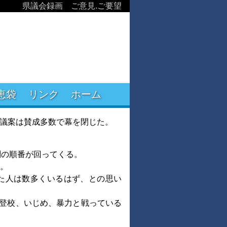
県議会録画
ご意見.ご要望
恵袋
リンク
ホーム
の議案は賛成多数で幕を閉じた。
問の順番が回ってくる。
。
た人は数多くいるはず、との思い
登校、いじめ、暴力と戦っている