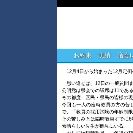
お約束
実績
議会
12月4日から始まった12月
思い返せば、12日の一般質問
公明党は県会での議席は11であ
その都度、区民・県民の皆様の
今回も一人の臨時教員の方の苦
で、「教員の採用試験の年齢制限
その苦しみとは臨時教員すでに6
素晴らしい先生が鶴見にいる。