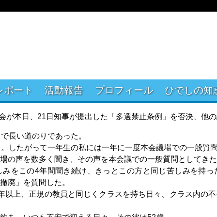
レポート
活動報告
プロフィール
ひでしの知
定例会が本日、21日知事が提出した「多選禁止条例」を否決、他
まで長い道のりであった。
る。したがって一年生の私には一年に一度本会議場での一般質
現場の声を数多く聞き、その声を本会議での一般質問としてきた
しみをこの4年間聞き続け、きっとこの方と同じ苦しみを持っ
撤廃」を質問した。
年以上、正規の教員と同じくクラスを持ち日々、クラス内の不