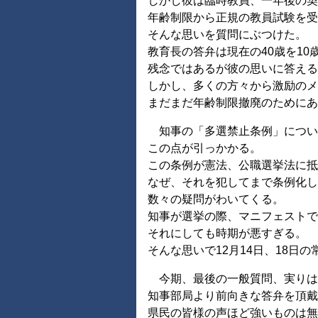
しかし彼は臨時教員、一年後の契
年齢制限から正規の教員試験を受
そんな思いを質問にぶつけた。
教育長の答弁は現在の40歳を10
残念ではあるが彼の思いに答える
しかし、多くの方々から激励の
まだまだ年齢制限撤廃のためにあ
知事の「多選禁止条例」につい
この点が引っかかる。
この条例が憲法、公職選挙法に抵
なぜ、それを犯してまで条例化
数々の疑問がわいてくる。
知事が選挙の際、マニフェストで
それにしても時期が悪すぎる。
そんな思いで12月14日、18日
今期、最後の一般質問、実りは
知事部局より前向きな答弁を頂戴
県民の皆様の声ほど強いものは無