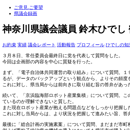
ご意見.ご要望
県議会録画
神奈川県議会議員 鈴木ひでし 
お約束
実績
議会レポート
活動報告
プロフィール
ひでしの知
３月８日、常任委員会最終日に党を代表して質問をした。
今回は企画部の内容を中心に質疑を行った。
まず、「電子自治体共同運営の取り組み」について質問。１
るが、データのバックアップという観点から、よりその頻度
これに対し、県当局からは前向きに取り組む旨の答弁があっ
続いて、「京浜臨海部ロボット産業集積」について質問。こ
ているのか理解できないと質した。
また現在ロボット産業が抱える問題点などをしっかり把握し
これに対し当局からは、より状況を把握して進みたい旨、答
最後に「総合計画の実施素案」について質問、まだまだ市町