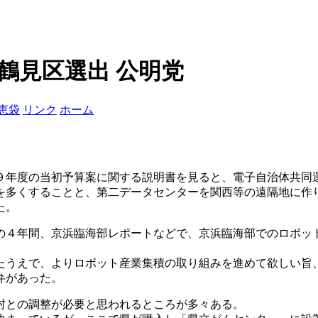
鶴見区選出 公明党
恵袋
リンク
ホーム
９年度の当初予算案に関する説明書を見ると、電子自治体共同
を多くすることと、第二データセンターを関西等の遠隔地に作
た。
の４年間、京浜臨海部レポートなどで、京浜臨海部でのロボッ
たうえで、よりロボット産業集積の取り組みを進めて欲しい旨
弁があった。
村との調整が必要と思われるところが多々ある。