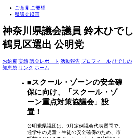
ご意見.ご要望
県議会録画
神奈川県議会議員 鈴木ひでし
鶴見区選出 公明党
お約束
実績
議会レポート
活動報告
プロフィール
ひでしの
知恵袋
リンク
ホーム
■スクール・ゾーンの安全確
保に向け、「スクール・ゾ
ーン重点対策協議会」設
置！
公明党県議団は、9月定例議会代表質問で、
通学中の児童・生徒の安全確保のため、市