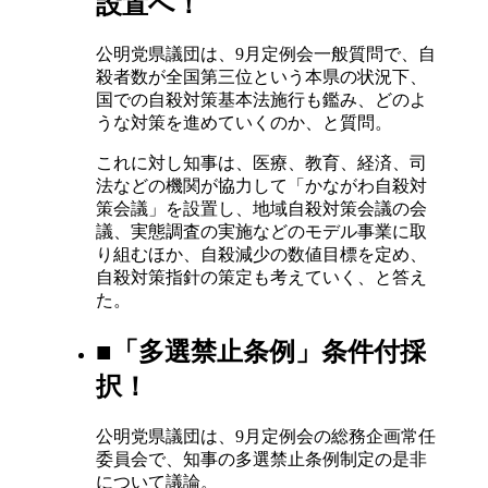
設置へ！
公明党県議団は、9月定例会一般質問で、自
殺者数が全国第三位という本県の状況下、
国での自殺対策基本法施行も鑑み、どのよ
うな対策を進めていくのか、と質問。
これに対し知事は、医療、教育、経済、司
法などの機関が協力して「かながわ自殺対
策会議」を設置し、地域自殺対策会議の会
議、実態調査の実施などのモデル事業に取
り組むほか、自殺減少の数値目標を定め、
自殺対策指針の策定も考えていく、と答え
た。
■「多選禁止条例」条件付採
択！
公明党県議団は、9月定例会の総務企画常任
委員会で、知事の多選禁止条例制定の是非
について議論。