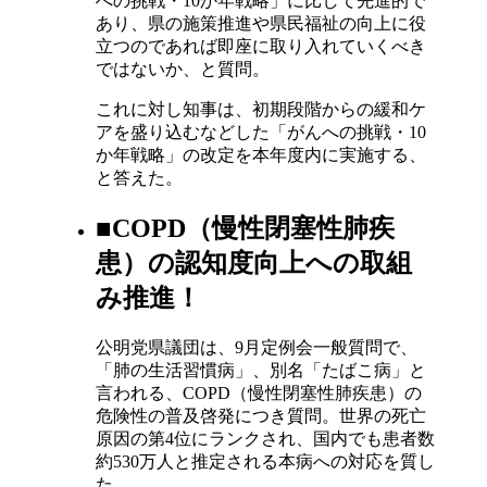
への挑戦・10か年戦略」に比して先進的で
あり、県の施策推進や県民福祉の向上に役
立つのであれば即座に取り入れていくべき
ではないか、と質問。
これに対し知事は、初期段階からの緩和ケ
アを盛り込むなどした「がんへの挑戦・10
か年戦略」の改定を本年度内に実施する、
と答えた。
■COPD（慢性閉塞性肺疾
患）の認知度向上への取組
み推進！
公明党県議団は、9月定例会一般質問で、
「肺の生活習慣病」、別名「たばこ病」と
言われる、COPD（慢性閉塞性肺疾患）の
危険性の普及啓発につき質問。世界の死亡
原因の第4位にランクされ、国内でも患者数
約530万人と推定される本病への対応を質し
た。