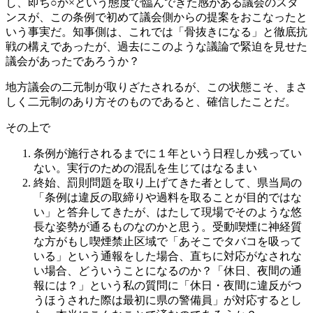
し、即ち○か×という態度で臨んできた感がある議会のスタ
ンスが、この条例で初めて議会側からの提案をおこなったと
いう事実だ。知事側は、これでは「骨抜きになる」と徹底抗
戦の構えであったが、過去にこのような議論で緊迫を見せた
議会があったであろうか？
地方議会の二元制が取りざたされるが、この状態こそ、まさ
しく二元制のあり方そのものであると、確信したことだ。
その上で
条例が施行されるまでに１年という日程しか残ってい
ない。実行のための混乱を生じてはなるまい
終始、罰則問題を取り上げてきた者として、県当局の
「条例は違反の取締りや過料を取ることが目的ではな
い」と答弁してきたが、はたして現場でそのような悠
長な姿勢が通るものなのかと思う。受動喫煙に神経質
な方がもし喫煙禁止区域で「あそこでタバコを吸って
いる」という通報をした場合、直ちに対応がなされな
い場合、どういうことになるのか？「休日、夜間の通
報には？」という私の質問に「休日・夜間に違反がつ
うほうされた際は最初に県の警備員」が対応するとし