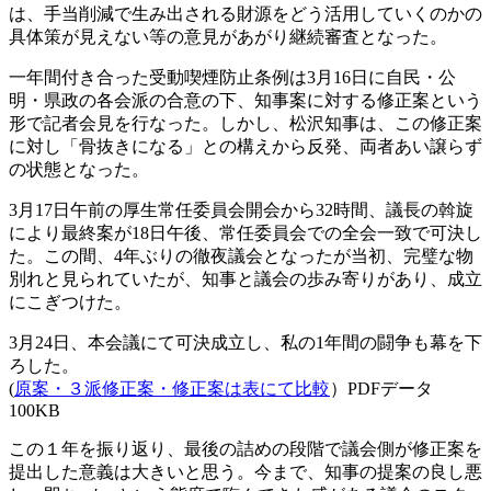
は、手当削減で生み出される財源をどう活用していくのかの
具体策が見えない等の意見があがり継続審査となった。
一年間付き合った受動喫煙防止条例は3月16日に自民・公
明・県政の各会派の合意の下、知事案に対する修正案という
形で記者会見を行なった。しかし、松沢知事は、この修正案
に対し「骨抜きになる」との構えから反発、両者あい譲らず
の状態となった。
3月17日午前の厚生常任委員会開会から32時間、議長の斡旋
により最終案が18日午後、常任委員会での全会一致で可決し
た。この間、4年ぶりの徹夜議会となったが当初、完璧な物
別れと見られていたが、知事と議会の歩み寄りがあり、成立
にこぎつけた。
3月24日、本会議にて可決成立し、私の1年間の闘争も幕を下
ろした。
(
原案・３派修正案・修正案は表にて比較
）PDFデータ
100KB
この１年を振り返り、最後の詰めの段階で議会側が修正案を
提出した意義は大きいと思う。今まで、知事の提案の良し悪