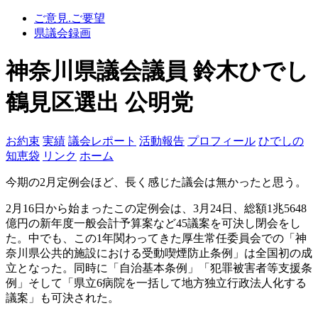
ご意見.ご要望
県議会録画
神奈川県議会議員 鈴木ひでし
鶴見区選出 公明党
お約束
実績
議会レポート
活動報告
プロフィール
ひでしの
知恵袋
リンク
ホーム
今期の2月定例会ほど、長く感じた議会は無かったと思う。
2月16日から始まったこの定例会は、3月24日、総額1兆5648
億円の新年度一般会計予算案など45議案を可決し閉会をし
た。中でも、この1年関わってきた厚生常任委員会での「神
奈川県公共的施設における受動喫煙防止条例」は全国初の成
立となった。同時に「自治基本条例」「犯罪被害者等支援条
例」そして「県立6病院を一括して地方独立行政法人化する
議案」も可決された。