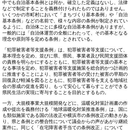
中でも自治基本条例とは何か。確立した定義はないし、法律
などで制定することを義務付けられたものではありません。
いくつかの市町村において「まちづくり基本条例」や「自治
基本条例」などの名前で、様々な内容の条例が制定されてい
るように、自治体ごとに多様な自治基本条例がありますが、
一般的には「自治体運営の全般にわたって、その基本となる
理念や原則等を定める条例」とされている。
「犯罪被害者等支援条例」は、犯罪被害者等支援について、
基本理念を定め、並びに県、県民、事業者及び民間支援団体
の責務を明らかにするとともに、犯罪被害者等支援の基本と
なる事項を定め、犯罪被害者等支援施策を総合的かつ計画的
に推進することにより、犯罪被害者等の受けた被害の早期の
回復及び軽減を図るとともに、犯罪被害者等を支える地域社
会の形成の促進を図り、もって安心して暮らすことができる
県民生活の実現に寄与することを目的とするもの。
一方、大規模事業大規模開発などに、温暖化対策計画書の作
成や提出を義務付ける「地球温暖化対策推進条例」は、国に
も類似施策である国の法改正や横浜市の条例改正の動きがあ
り、県と条例との整合性について議会からの声があがり継続
案件に。同じく「在宅障害者手当ての条例改正」について