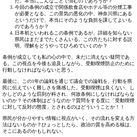
た。本当にこんなことで済むのであろうか？
今回の条例の成立で関係飲食店やホテル等の分煙工事
が必要となる。この景気の悪化の中、神奈川県にある
というだけで、本当にそのような負担を課してよいも
のであろうか？
日本初といわれるこの条例であるが、詳細を知らない
県民はまだまでたくさんいる。この方たちに対する説
明、理解をどうやってひろめていくのか？
条例が成立しても私の心の中で、未だに消えない疑問であ
る。この視点を今後も追及しながら、受動喫煙防止のために
行動しなければならないと思う。
最後に、この1年の論戦を通じて議会での論戦を、行動を県
民に伝えていく難しさを痛感した。受動喫煙は良くない、し
かしどのような罰則が科され、何故条例にしなければならな
いのか？その体制はどうなのか？質問をする度に「受動喫煙
に対して反対の態度」とされるのはどういうことか！！
県民が分かりやすい情報に視点がいく、その流れを変える方
法はないものか？ひょっとしたら、政治の質を高める核は、
そこにあるのかもしれない。