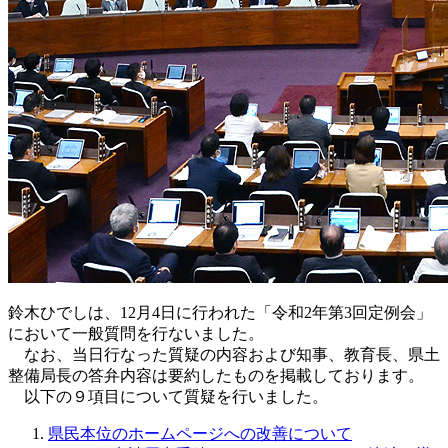
鈴木ひでしは、12月4日に行われた「令和2年第3回定例会」
において一般質問を行ないました。
なお、当日行なった質疑の内容および知事、教育長、県土
整備局長の答弁内容は要約したものを掲載しております。
以下の９項目について質疑を行いました。
県民本位のホームページへの改善について