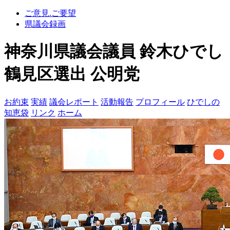
ご意見.ご要望
県議会録画
神奈川県議会議員 鈴木ひでし
鶴見区選出 公明党
お約束
実績
議会レポート
活動報告
プロフィール
ひでしの
知恵袋
リンク
ホーム