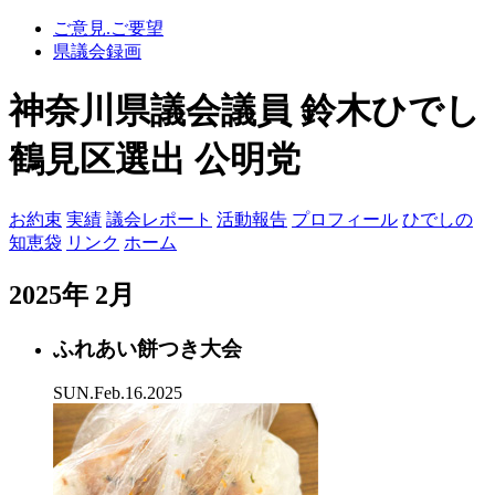
ご意見.ご要望
県議会録画
神奈川県議会議員 鈴木ひでし
鶴見区選出 公明党
お約束
実績
議会レポート
活動報告
プロフィール
ひでしの
知恵袋
リンク
ホーム
2025年 2月
ふれあい餅つき大会
SUN.Feb.16.2025