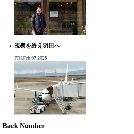
視察を終え羽田へ
FRI.Feb.07.2025
Back Number