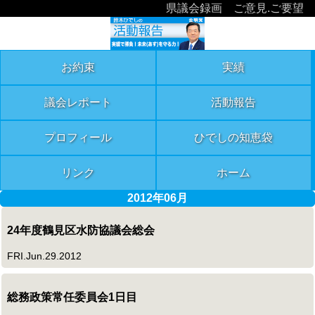
県議会録画
ご意見.ご要望
お約束
実績
議会レポート
活動報告
プロフィール
ひでしの知恵袋
リンク
ホーム
2012年06月
24年度鶴見区水防協議会総会
FRI.Jun.29.2012
総務政策常任委員会1日目