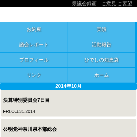
県議会録画
ご意見.ご要望
お約束
実績
議会レポート
活動報告
プロフィール
ひでしの知恵袋
リンク
ホーム
2014年10月
決算特別委員会7日目
FRI.Oct.31.2014
公明党神奈川県本部総会