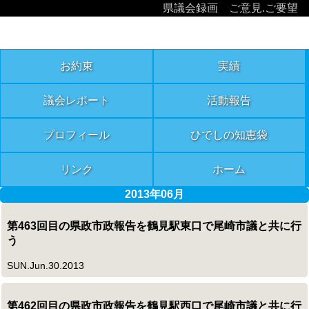
県議会録画
ご意見.ご要望
お約束
実績
議会レポート
活動報告
プロフィール
ひでしの知恵袋
リンク
ホーム
2013年06月
第463回目の県政市政報告を鶴見駅東口で尾崎市議と共に行
う
SUN.Jun.30.2013
第462回目の県政市政報告を鶴見駅西口で尾崎市議と共に行