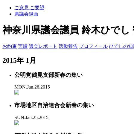
ご意見.ご要望
県議会録画
神奈川県議会議員 鈴木ひでし 
お約束
実績
議会レポート
活動報告
プロフィール
ひでしの知
2015年 1月
公明党鶴見支部新春の集い
MON.Jan.26.2015
市場地区自治連合会新春の集い
SUN.Jan.25.2015