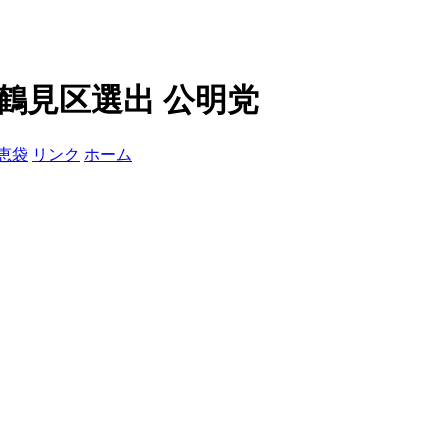
鶴見区選出 公明党
恵袋
リンク
ホーム