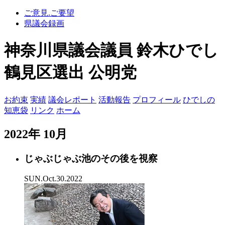
ご意見.ご要望
県議会録画
神奈川県議会議員 鈴木ひでし
鶴見区選出 公明党
お約束
実績
議会レポート
活動報告
プロフィール
ひでしの
知恵袋
リンク
ホーム
2022年 10月
じゃぶじゃぶ池のその後を視察
SUN.Oct.30.2022