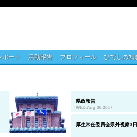
レポート
活動報告
プロフィール
ひでしの知
県政報告
WED.Aug.30.2017
厚生常任委員会県外視察3