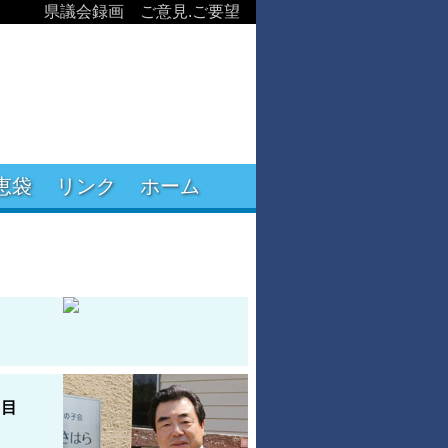
県議会録画
ご意見.ご要望
恵袋
リンク
ホーム
日目