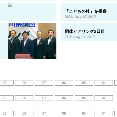
「こどもの杜」を視察
MON.Aug.07.2017
団体ヒアリング2日目
TUE.Aug.01.2017
09
08
07
06
05
04
09
08
07
06
05
04
09
08
07
06
05
04