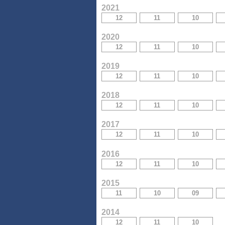
2021
12
11
10
2020
12
11
10
2019
12
11
10
2018
12
11
10
2017
12
11
10
2016
12
11
10
2015
11
10
09
2014
12
11
10