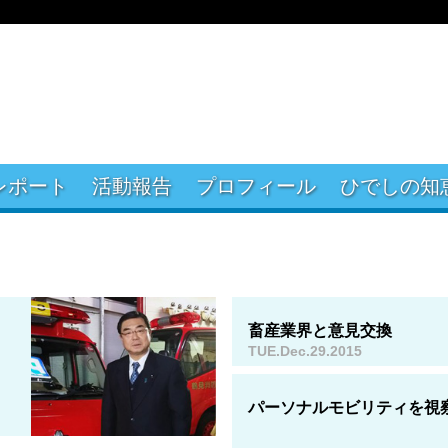
レポート
活動報告
プロフィール
ひでしの知
畜産業界と意見交換
TUE.Dec.29.2015
パーソナルモビリティを視