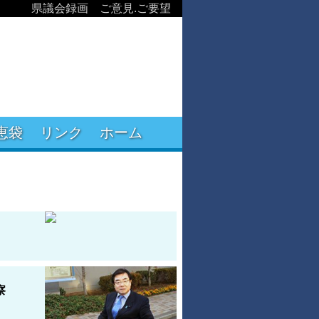
県議会録画
ご意見.ご要望
恵袋
リンク
ホーム
察