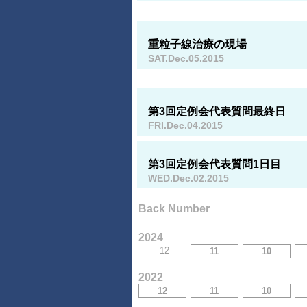
重粒子線治療の現場
SAT.Dec.05.2015
第3回定例会代表質問最終日
FRI.Dec.04.2015
第3回定例会代表質問1日目
WED.Dec.02.2015
Back Number
2024
12
11
10
2022
12
11
10