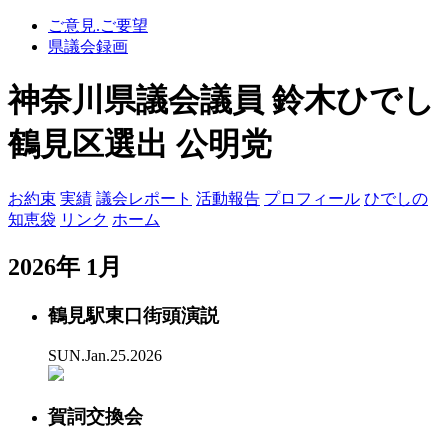
ご意見.ご要望
県議会録画
神奈川県議会議員 鈴木ひでし
鶴見区選出 公明党
お約束
実績
議会レポート
活動報告
プロフィール
ひでしの
知恵袋
リンク
ホーム
2026年 1月
鶴見駅東口街頭演説
SUN.Jan.25.2026
賀詞交換会